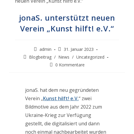
jonaS. unterstützt neuen
Verein „Kunst hilft! e.V.“
Beitrags-
Beitrag
admin
31. Januar 2023
Autor:
veröffentlicht:
Beitrags-
Blogbeitrag
/
News
/
Uncategorized
Kategorie:
Beitrags-
0 Kommentare
Kommentare:
jonaS. hat dem neu gegründeten
Verein „
Kunst hilft! e.V.
“ zwei
Bildmotive aus dem Jahr 2022 zum
Ukraine-Krieg zur Verfügung
gestellt, die digitalisiert und dann
noch einmal nachbearbeitet wurden