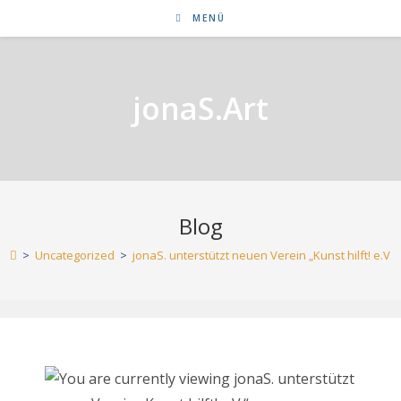
Zum
MENÜ
Inhalt
springen
jonaS.Art
Blog
>
Uncategorized
>
jonaS. unterstützt neuen Verein „Kunst hilft! e.V.“