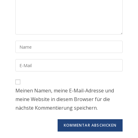
Gib
deinen
Namen
Gib
oder
deine
Benutzernamen
E-
zum
Mail-
Meinen Namen, meine E-Mail-Adresse und
Kommentieren
Adresse
ein
meine Website in diesem Browser für die
zum
nächste Kommentierung speichern.
Kommentieren
ein